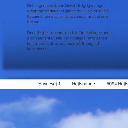
Det er gennem årene blevet til rigtig mange
gæsteoptrædener til glæde for ikke blot lokale
beboere men musikinteresserede for et større
opland.
Der arbejdes løbende med at tilrettelægge gode
arrangementer. Når der foreligger aftale med
kunstnerne, vil arrangementet fremgå af
kalenderen.
Havnevej 1 Hejlsminde 6094 Hejl