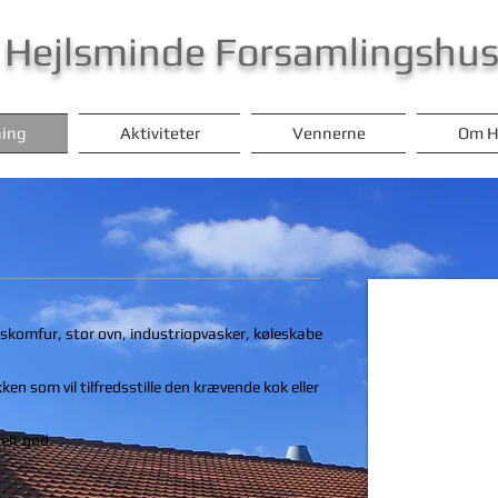
Hejlsminde Forsamlingshu
ning
Aktiviteter
Vennerne
Om H
askomfur, stor ovn, industriopvasker, køleskabe
ken som vil tilfredsstille den krævende kok eller
elt god.