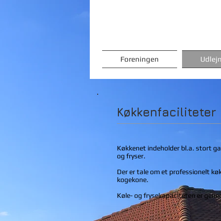
Foreningen
Udlej
Køkkenfaciliteter
Køkkenet indeholder bl.a. stort g
og fryser.
Der er tale om et professionelt køk
kogekone.
Køle- og frysekapaciteten er gener